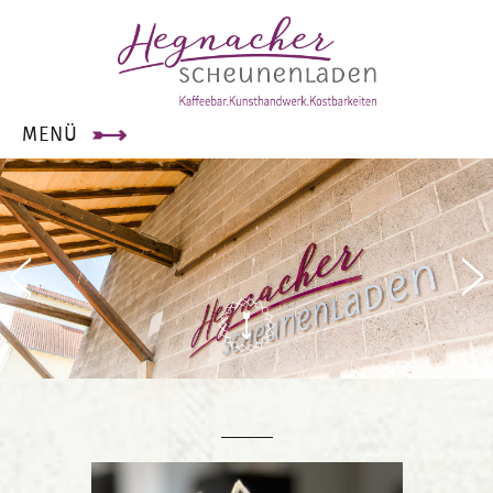
×
MENÜ