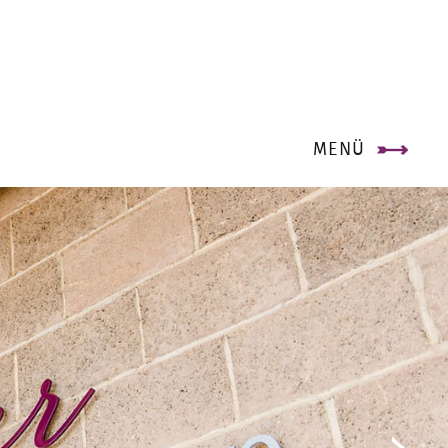
×
MENÜ