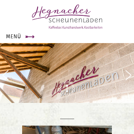
×
MENÜ